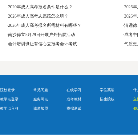
·2020年成人高考报名条件是什么？
·202
·2026年成人高考志愿该怎么填？
·202
·2026年成人高考报名所需材料有哪些？
·清远
·南沙德立5月29日开展户外拓展活动
·成考
·会计培训班让有信心去报考会计考试
·气质
院校登录
常见问题
在线学习
学位英语
什
教学点登录
服务网点
成考教材
招生院校
立
教学点入驻
诚邀加盟
模拟测试
40