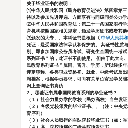
关于毕业证书的说明：
⑴中华人民共和国《民办教育促进法》第四章第三
待以及参加先进评选、方面享有与同级同类公办学
⑵中华人民共和国教育法：第二十一条国家实行学
育机构按照国家相关规定，颁发学历证书或者其他
⑶颁发的大专、、本科证书是根据《
中华人民共和
凭证，是受国家法律承认和保护的。 其证书性质
别、即参加国家公务员考试、研究生全国统一考试
系列证书
”
的，此证书不能使用。 但由于此大专
民教育系列证书
”
属同、晋升、学历，所以经多年
评定职称、各类职业资格初、就业、中级考试及出
籍档案，根据学员要求，可向有关单位寄发学员档
网上查询证书真伪
2
、哪些证书属非国民教育系列的毕业证书？
（
1
）社会力量办学的学校（民办高校）自主发证
（
2
）各级党校颁发的毕业证书、、（注：中央党
育序列）
（
3
）社会人员取得的军队院校毕业证书（如：军
（
4
）高、院校所属的二级学院所发证书、