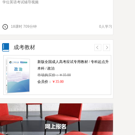
学位英语考试辅导视频
高起点英语
18
课时
709
分钟
0
人学习
32
课
成考教材
新版全国成人高考应试专用教材 / 专科起点升
本科 / 政治
市场购买价：￥35.00
会员价：
￥35.00
(高升本) 语/数/英/理化综合共四本
市场购买价：￥142.00
会员价：
￥142.00