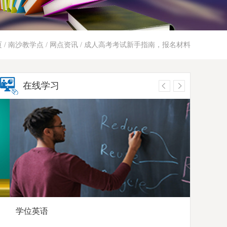
页
/
南沙教学点
/
网点资讯
/ 成人高考考试新手指南，报名材料
在线学习
学位英语
高起点