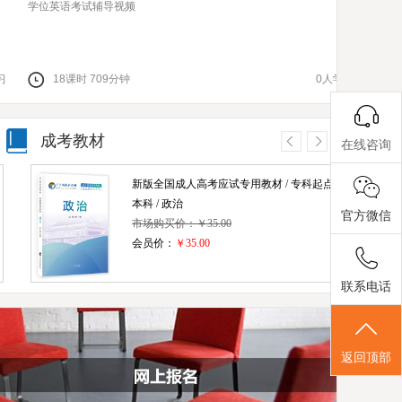
学位英语考试辅导视频
高起点英语
18
课时
709
分钟
0
人学习
32
课
成考教材
在线咨询
新版全国成人高考应试专用教材 / 专科起点升
本科 / 政治
官方微信
市场购买价：￥35.00
会员价：
￥35.00
联系电话
(高升本) 语/数/英/理化综合共四本
市场购买价：￥142.00
会员价：
￥142.00
返回顶部