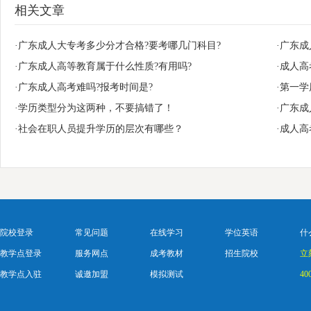
相关文章
·广东成人大专考多少分才合格?要考哪几门科目?
·广东
·广东成人高等教育属于什么性质?有用吗?
·成人
·广东成人高考难吗?报考时间是?
·第一
·学历类型分为这两种，不要搞错了！
·广东
·社会在职人员提升学历的层次有哪些？
·成人
院校登录
常见问题
在线学习
学位英语
什
教学点登录
服务网点
成考教材
招生院校
立
教学点入驻
诚邀加盟
模拟测试
40