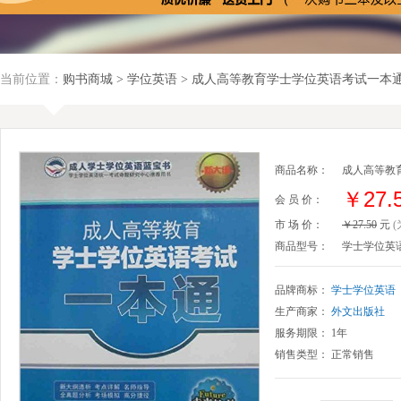
当前位置：
购书商城
>
学位英语
> 成人高等教育学士学位英语考试一本
商品名称：
成人高等教
￥27.
会 员 价：
市 场 价：
￥27.50
元
商品型号：
学士学位英
品牌商标：
学士学位英语
生产商家：
外文出版社
服务期限： 1年
销售类型： 正常销售